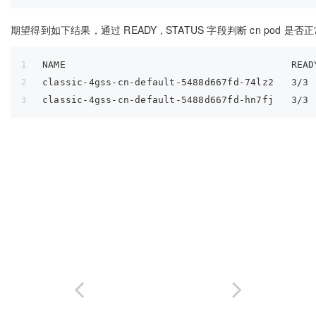
期望得到如下结果，通过 READY , STATUS 字段判断 cn pod 是否
NAME                                       READ
classic-4gss-cn-default-5488d667fd-74lz2   3/3 
classic-4gss-cn-default-5488d667fd-hn7fj   3/3 