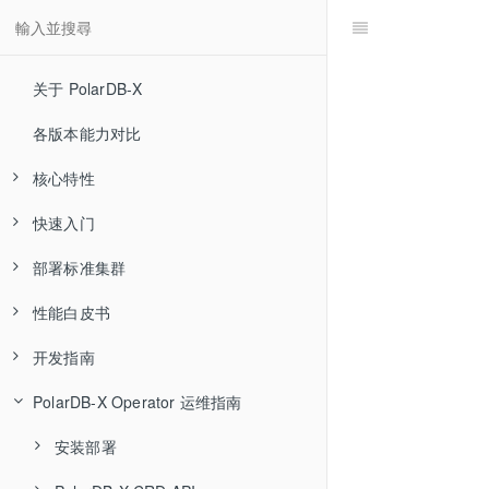
关于 PolarDB-X
各版本能力对比
核心特性
快速入门
高可用和容灾
部署标准集群
分布式事务
快速体验
性能白皮书
水平扩展
通过 PXD 部署集群
部署流程
开发指南
MySQL 生态兼容
通过 K8S 部署
软硬件配置建议
集中式
PolarDB-X Operator 运维指南
全局二级索引
源码编译安装
系统与环境配置
分布式
连接 PolarDB-X
Sysbench 测试报告
混合负载 HTAP
软件包下载
SQL概述
安装部署
TPC-C 测试报告
Sysbench 测试报告