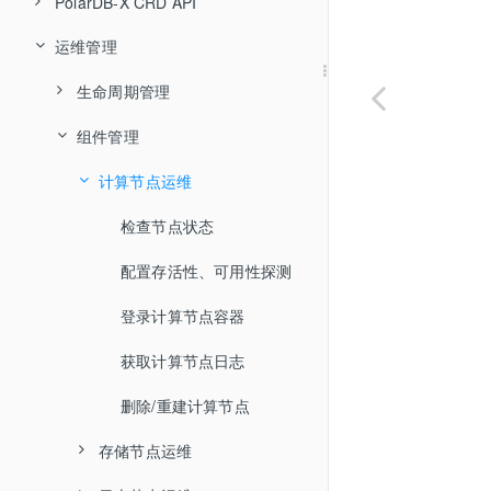
全局变更日志 CDC
安装 Docker 与镜像仓库
开发限制
PolarDB-X CRD API
TPC-C 测试报告
安装
运维管理
PolarDBXCluster
安装 Kubernetes
数据类型
TPC-H 测试报告
卸载
修改数据目录
XStore
生命周期管理
数据库部署(分布式)
运算符
数值类型
升级
修改默认镜像
组件管理
创建企业版集群
数据库部署(集中式)
函数
通过 PXD 部署
字符串类型
逻辑运算符
修改默认镜像仓库
创建标准版集群
计算节点运维
集群拓扑规则-节点选择器 (NodeSelector)
私有镜像仓库说明
DDL语句
通过 Kubernetes 部署
通过 RPM 部署
Collation 类型
算术运算符
拆分函数
只读集群创建
检查节点状态
集群拓扑规则-无状态节点规则（计算、日志节点）
DML语句
日期和时间类型
比较运算符
日期时间函数
分库分表语法
HASH
STR_HASH
删除
配置存活性、可用性探测
集群拓扑规则-有状态节点规则（GMS、存储节点）
DQL语句
JSON 类型
位运算符
字符串函数
分区表语法
INSERT
CREATE DATABASE
UNI_HASH
REPLACE
DROP DATABASE
升级
登录计算节点容器
集群拓扑规则-容灾部署示例
DAL语句
赋值运算符
转换函数
SELECT
CREATE DATABASE
RANGE_HASH
UPDATE
CREATE TABLE
子查询
DROP DATABASE
升配
容器宿主机网络模式
获取计算节点日志
TCL语句
运算符优先级
聚合函数
DDL管理语句
RIGHT_SHIFT
DELETE
DROP TABLE
CREATE TABLEGROUP
扩容
极简部署模式 (ShareGMS)
删除/重建计算节点
Grouping Sets、Rollup和Cube扩展
Prepared语句
数学函数
SHOW
SHOW DDL
MM
SOURCE
ALTER TABLE
DROP TABLEGROUP
SET
SHOW DDL RESULT
SHOW HELP
缩容
存储节点运维
只读实例创建
权限管理
比较函数
DD