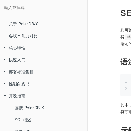
S
关于 PolarDB-X
您可
各版本能力对比
将
ch
给定
核心特性
语
快速入门
高可用和容灾
部署标准集群
分布式事务
快速体验
性能白皮书
水平扩展
通过 PXD 部署集群
部署流程
开发指南
MySQL 生态兼容
通过 K8S 部署
软硬件配置建议
集中式
其中
全局二级索引
源码编译安装
系统与环境配置
分布式
连接 PolarDB-X
Sysbench 测试报告
符序
混合负载 HTAP
软件包下载
SQL概述
TPC-C 测试报告
Sysbench 测试报告
示