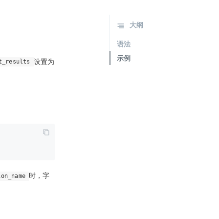
大纲
语法
示例
设置为
t_results
时，字
ion_name