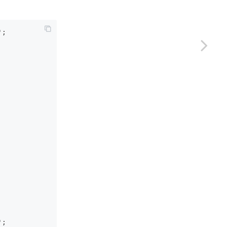
';
';