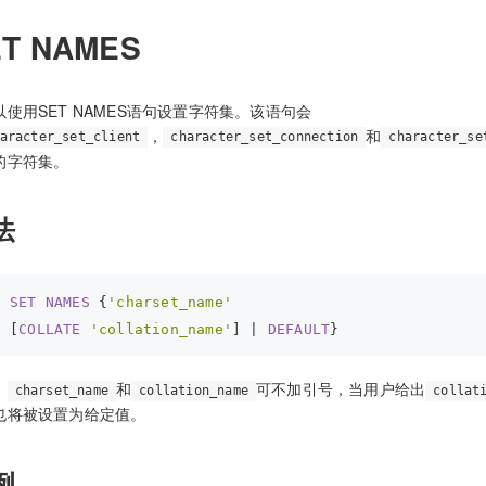
ET NAMES
以使用SET NAMES语句设置字符集。该语句会
，
和
aracter_set_client
character_set_connection
character_se
的字符集。
法
SET
NAMES
 {
'charset_name'
[
COLLATE
'collation_name'
] | 
DEFAULT
}
，
和
可不加引号，当用户给出
charset_name
collation_name
collat
也将被设置为给定值。
例