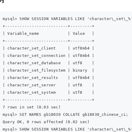
mysql> SHOW SESSION VARIABLES LIKE 'character\_set\_%
+--------------------------+---------+
| Variable_name            | Value   |
+--------------------------+---------+
| character_set_client     | utf8mb4 |
| character_set_connection | utf8mb4 |
| character_set_database   | utf8    |
| character_set_filesystem | binary  |
| character_set_results    | utf8mb4 |
| character_set_server     | utf8    |
| character_set_system     | utf8    |
+--------------------------+---------+
7 rows in set (0.03 sec)
mysql> SET NAMES gb18030 COLLATE gb18030_chinese_ci;
Query OK, 0 rows affected (0.02 sec)
mysql> SHOW SESSION VARIABLES LIKE 'character\_set\_%