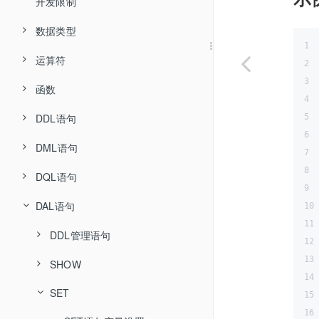
全局变更日志 CDC
安装 Docker 与镜像仓库
开发限制
TPC-C 测试报告
安装 Kubernetes
数据类型
TPC-H 测试报告
数据库部署(分布式)
运算符
数值类型
数据库部署(集中式)
函数
通过 PXD 部署
字符串类型
逻辑运算符
私有镜像仓库说明
DDL语句
通过 Kubernetes 部署
通过 RPM 部署
Collation 类型
算术运算符
拆分函数
DML语句
日期和时间类型
比较运算符
日期时间函数
分库分表语法
HASH
STR_HASH
DQL语句
JSON 类型
位运算符
字符串函数
分区表语法
INSERT
CREATE DATABASE
UNI_HASH
REPLACE
DROP DATABASE
DAL语句
赋值运算符
转换函数
SELECT
CREATE DATABASE
RANGE_HASH
UPDATE
CREATE TABLE
子查询
DROP DATABASE
运算符优先级
聚合函数
DDL管理语句
RIGHT_SHIFT
DELETE
DROP TABLE
CREATE TABLEGROUP
Grouping Sets、Rollup和Cube扩展
数学函数
SHOW
SHOW DDL
MM
SOURCE
ALTER TABLE
DROP TABLEGROUP
SET
SHOW DDL RESULT
SHOW HELP
比较函数
DD