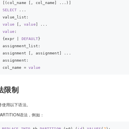
[(col_name [, col_name] ...)]
SELECT
 ...
value_list:
value
 [, 
value
] ...
value
:
{expr | 
DEFAULT
}
assignment_list:
assignment [, assignment] ...
assignment:
col_name = 
value
法限制
持使用以下语法。
PARTITION语法，例如：
REPLACE
INTO
 tb 
PARTITION
 (p0) (
id
) 
VALUES
(
7