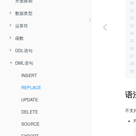
全局变更日志 CDC
安装 Docker 与镜像仓库
开发限制
TPC-C 测试报告
安装 Kubernetes
数据类型
TPC-H 测试报告
数据库部署(分布式)
运算符
数值类型
数据库部署(集中式)
函数
通过 PXD 部署
字符串类型
逻辑运算符
私有镜像仓库说明
DDL语句
通过 Kubernetes 部署
通过 RPM 部署
Collation 类型
算术运算符
拆分函数
DML语句
日期和时间类型
比较运算符
日期时间函数
分库分表语法
HASH
STR_HASH
JSON 类型
位运算符
字符串函数
分区表语法
INSERT
CREATE DATABASE
UNI_HASH
REPLACE
DROP DATABASE
赋值运算符
转换函数
CREATE DATABASE
语
RANGE_HASH
UPDATE
CREATE TABLE
DROP DATABASE
运算符优先级
聚合函数
不支
RIGHT_SHIFT
DELETE
DROP TABLE
CREATE TABLEGROUP
数学函数
MM
SOURCE
ALTER TABLE
DROP TABLEGROUP
比较函数
DD