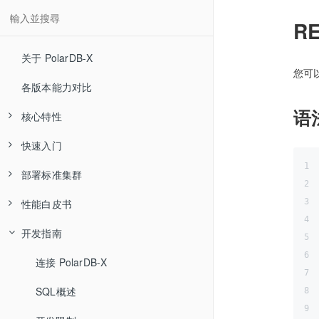
R
关于 PolarDB-X
您可
各版本能力对比
语
核心特性
快速入门
高可用和容灾
部署标准集群
分布式事务
快速体验
性能白皮书
水平扩展
通过 PXD 部署集群
部署流程
开发指南
MySQL 生态兼容
通过 K8S 部署
软硬件配置建议
集中式
全局二级索引
源码编译安装
系统与环境配置
分布式
连接 PolarDB-X
Sysbench 测试报告
混合负载 HTAP
软件包下载
SQL概述
TPC-C 测试报告
Sysbench 测试报告