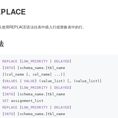
EPLACE
以使用REPLACE语法往表中插入行或替换表中的行。
法
REPLACE
 [
LOW_PRIORITY
 | 
DELAYED
]
[
INTO
] [schema_name.]tbl_name
[(col_name [, col_name] ...)]
{
VALUES
 | 
VALUE
} (value_list) [, (value_list)]
REPLACE
 [
LOW_PRIORITY
 | 
DELAYED
]
[
INTO
] [schema_name.]tbl_name
SET
 assignment_list
REPLACE
 [
LOW_PRIORITY
 | 
DELAYED
]
[
INTO
] [schema_name.]tbl_name