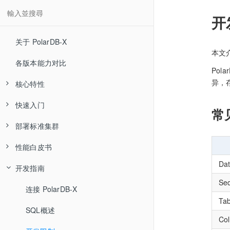
开
关于 PolarDB-X
本文
各版本能力对比
Po
异，
核心特性
快速入门
高可用和容灾
常
部署标准集群
分布式事务
快速体验
性能白皮书
水平扩展
通过 PXD 部署集群
部署流程
Da
开发指南
MySQL 生态兼容
通过 K8S 部署
软硬件配置建议
集中式
Se
全局二级索引
源码编译安装
系统与环境配置
分布式
连接 PolarDB-X
Sysbench 测试报告
Tab
混合负载 HTAP
软件包下载
SQL概述
TPC-C 测试报告
Sysbench 测试报告
Co