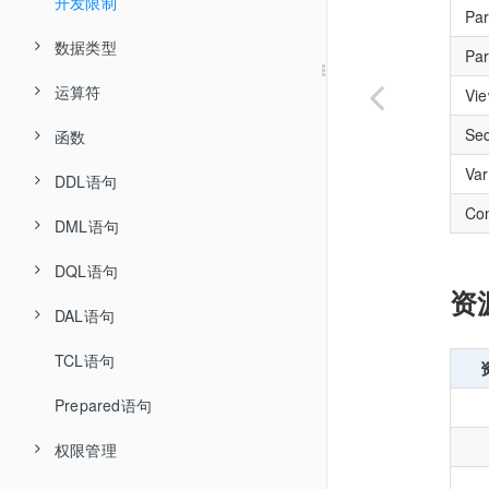
全局变更日志 CDC
安装 Docker 与镜像仓库
开发限制
TPC-C 测试报告
Par
安装 Kubernetes
数据类型
TPC-H 测试报告
Par
数据库部署(分布式)
运算符
数值类型
Vi
Se
数据库部署(集中式)
函数
通过 PXD 部署
字符串类型
逻辑运算符
Var
私有镜像仓库说明
DDL语句
通过 Kubernetes 部署
通过 RPM 部署
Collation 类型
算术运算符
拆分函数
Con
DML语句
日期和时间类型
比较运算符
日期时间函数
分库分表语法
HASH
STR_HASH
DQL语句
JSON 类型
位运算符
字符串函数
分区表语法
INSERT
CREATE DATABASE
资
UNI_HASH
REPLACE
DROP DATABASE
DAL语句
赋值运算符
转换函数
SELECT
CREATE DATABASE
RANGE_HASH
UPDATE
CREATE TABLE
子查询
DROP DATABASE
TCL语句
运算符优先级
聚合函数
DDL管理语句
RIGHT_SHIFT
DELETE
DROP TABLE
CREATE TABLEGROUP
Grouping Sets、Rollup和Cube扩展
Prepared语句
数学函数
SHOW
SHOW DDL
MM
SOURCE
ALTER TABLE
DROP TABLEGROUP
SET
SHOW DDL RESULT
SHOW HELP
权限管理
比较函数
DD