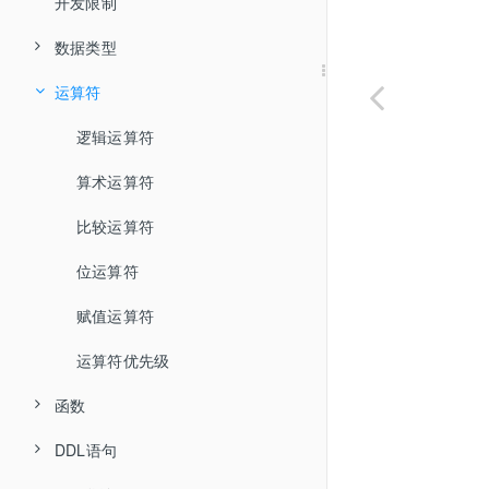
全局变更日志 CDC
安装 Docker 与镜像仓库
开发限制
TPC-C 测试报告
安装 Kubernetes
数据类型
TPC-H 测试报告
数据库部署(分布式)
运算符
数值类型
数据库部署(集中式)
通过 PXD 部署
字符串类型
逻辑运算符
私有镜像仓库说明
通过 Kubernetes 部署
通过 RPM 部署
Collation 类型
算术运算符
日期和时间类型
比较运算符
JSON 类型
位运算符
赋值运算符
运算符优先级
函数
DDL语句
拆分函数