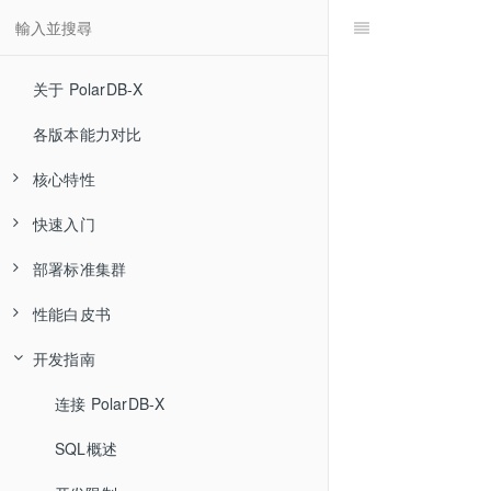
关于 PolarDB-X
各版本能力对比
核心特性
快速入门
高可用和容灾
部署标准集群
分布式事务
快速体验
性能白皮书
水平扩展
通过 PXD 部署集群
部署流程
开发指南
MySQL 生态兼容
通过 K8S 部署
软硬件配置建议
集中式
全局二级索引
源码编译安装
系统与环境配置
分布式
连接 PolarDB-X
Sysbench 测试报告
混合负载 HTAP
软件包下载
SQL概述
TPC-C 测试报告
Sysbench 测试报告