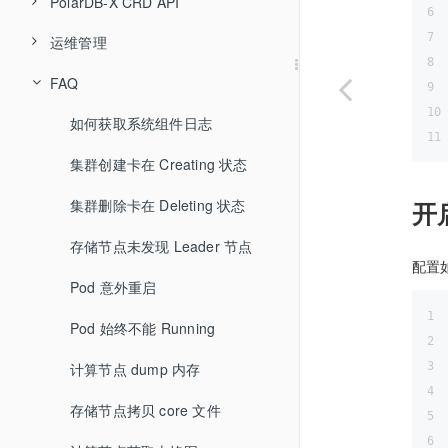
全局变更日志 CDC
安装 Docker 与镜像仓库
开发限制
PolarDB-X CRD API
TPC-C 测试报告
安装
运维管理
PolarDBXCluster
安装 Kubernetes
数据类型
TPC-H 测试报告
卸载
修改数据目录
XStore
FAQ
生命周期管理
数据库部署(分布式)
运算符
数值类型
升级
修改默认镜像
如何获取系统组件日志
组件管理
创建企业版集群
数据库部署(集中式)
函数
通过 PXD 部署
字符串类型
逻辑运算符
修改默认镜像仓库
集群创建卡在 Creating 状态
连接 PolarDB-X 数据库
创建标准版集群
计算节点运维
集群拓扑规则-节点选择器 (NodeSelector)
私有镜像仓库说明
DDL语句
通过 Kubernetes 部署
通过 RPM 部署
Collation 类型
算术运算符
拆分函数
集群删除卡在 Deleting 状态
开
数据库参数设置
只读集群创建
存储节点运维
获取用户名密码
检查节点状态
集群拓扑规则-无状态节点规则（计算、日志节点）
DML语句
日期和时间类型
比较运算符
日期时间函数
分库分表语法
HASH
存储节点未发现 Leader 节点
监控告警
STR_HASH
删除
日志节点运维
K8S 集群内连接
CN 静态参数
配置存活性、可用性探测
检查节点状态
集群拓扑规则-有状态节点规则（GMS、存储节点）
DQL语句
JSON 类型
位运算符
字符串函数
分区表语法
INSERT
CREATE DATABASE
配置如
Pod 意外重启
UNI_HASH
REPLACE
日志采集
DROP DATABASE
升级
K8S 集群外连接
CN 动态参数
安装监控组件
登录计算节点容器
登录内部节点
日志节点创建
集群拓扑规则-容灾部署示例
DAL语句
赋值运算符
转换函数
SELECT
CREATE DATABASE
RANGE_HASH
UPDATE
Pod 始终不能 Running
CREATE TABLE
子查询
备份恢复
DROP DATABASE
升配
公网连接
DN 参数
为存量集群创建监控对象
日志采集
容器宿主机网络模式
获取计算节点日志
获取内部节点日志
检查节点状态
创建数据库参数操作对象
TCL语句
运算符优先级
聚合函数
DDL管理语句
RIGHT_SHIFT
DELETE
DROP TABLE
计算节点 dump 内存
CREATE TABLEGROUP
备库重搭
扩容
参数模板
查看监控
日志字段
备份集存储方式配置
极简部署模式 (ShareGMS)
删除/重建计算节点
获取存储节点连接信息
登录日志节点容器
修改数据库参数
Grouping Sets、Rollup和Cube扩展
Prepared语句
数学函数
SHOW
SHOW DDL
MM
SOURCE
ALTER TABLE
DROP TABLEGROUP
存储节点拷贝 core 文件
SET
诊断助手
SHOW DDL RESULT
SHOW HELP
缩容
动态参数
配置 Prometheus + Grafana
集群备份
健康检查
只读实例创建
获取存储节点任务信息
删除重建日志节点
删除数据库参数操作对象
权限管理
比较函数
DD