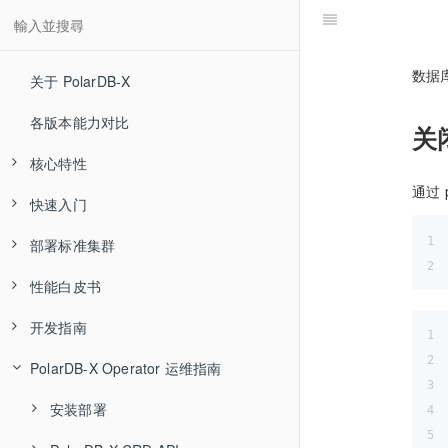
数据
关于 PolarDB-X
各版本能力对比
关
核心特性
通过 
快速入门
高可用和容灾
部署标准集群
分布式事务
快速体验
性能白皮书
水平扩展
通过 PXD 部署集群
部署流程
开发指南
MySQL 生态兼容
通过 K8S 部署
软硬件配置建议
集中式
PolarDB-X Operator 运维指南
全局二级索引
源码编译安装
系统与环境配置
分布式
连接 PolarDB-X
Sysbench 测试报告
混合负载 HTAP
软件包下载
SQL概述
安装部署
TPC-C 测试报告
Sysbench 测试报告