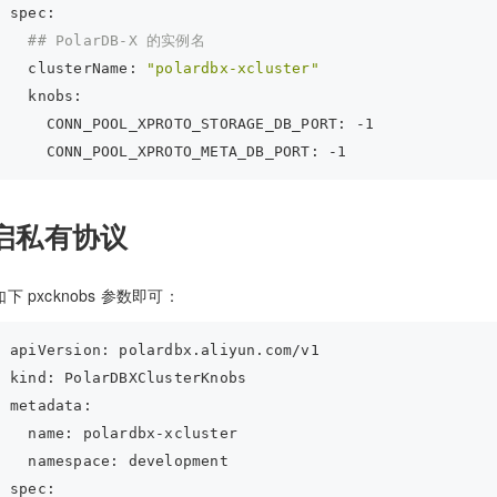
spec:
## PolarDB-X 的实例名
  clusterName:
"polardbx-xcluster"
  knobs:
    CONN_POOL_XPROTO_STORAGE_DB_PORT:
-1
    CONN_POOL_XPROTO_META_DB_PORT:
-1
启私有协议
下 pxcknobs 参数即可：
apiVersion: polardbx.aliyun.com/v1
kind: PolarDBXClusterKnobs
metadata:
  name: polardbx-xcluster
  namespace: development
spec: