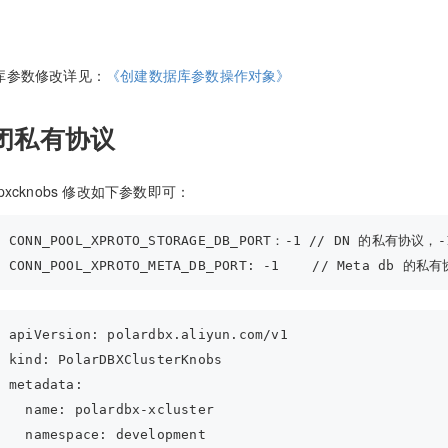
库参数修改详见：
《创建数据库参数操作对象》
闭私有协议
pxcknobs 修改如下参数即可：
CONN_POOL_XPROTO_STORAGE_DB_PORT：-1 // DN 的私有
CONN_POOL_XPROTO_META_DB_PORT: -1    // Meta 
apiVersion:
 polardbx.aliyun.com/v1
kind:
 PolarDBXClusterKnobs
metadata:
  name:
 polardbx-xcluster
  namespace:
 development