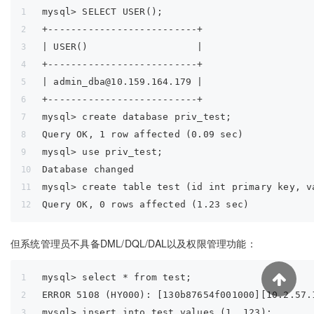
mysql> SELECT USER();
+--------------------------+
| USER()                   |
+--------------------------+
| admin_dba@10.159.164.179 |
+--------------------------+
mysql> create database priv_test;
Query OK, 1 row affected (0.09 sec)
mysql> use priv_test;
Database changed
mysql> create table test (id int primary key, v
Query OK, 0 rows affected (1.23 sec)
但系统管理员不具备DML/DQL/DAL以及权限管理功能：
mysql> select * from test;
ERROR 5108 (HY000): [130b87654f001000][10.2.57.
mysql> insert into test values (1, 123);