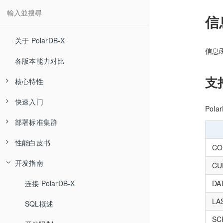
信
关于 PolarDB-X
信息
各版本能力对比
支
核心特性
快速入门
高可用和容灾
Pol
部署标准集群
分布式事务
快速体验
性能白皮书
水平扩展
通过 PXD 部署集群
部署流程
CO
开发指南
MySQL 生态兼容
通过 K8S 部署
软硬件配置建议
集中式
CU
DA
全局二级索引
源码编译安装
系统与环境配置
分布式
连接 PolarDB-X
Sysbench 测试报告
LA
混合负载 HTAP
软件包下载
SQL概述
TPC-C 测试报告
Sysbench 测试报告
SC