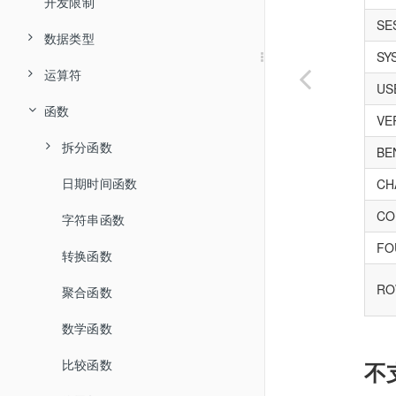
全局变更日志 CDC
安装 Docker 与镜像仓库
开发限制
TPC-C 测试报告
SE
安装 Kubernetes
数据类型
TPC-H 测试报告
SY
数据库部署(分布式)
运算符
数值类型
US
数据库部署(集中式)
函数
通过 PXD 部署
字符串类型
逻辑运算符
VE
私有镜像仓库说明
通过 Kubernetes 部署
通过 RPM 部署
Collation 类型
算术运算符
拆分函数
BE
日期和时间类型
比较运算符
日期时间函数
HASH
CH
CO
STR_HASH
JSON 类型
位运算符
字符串函数
FO
UNI_HASH
赋值运算符
转换函数
RO
RANGE_HASH
运算符优先级
聚合函数
RIGHT_SHIFT
数学函数
MM
比较函数
不
DD